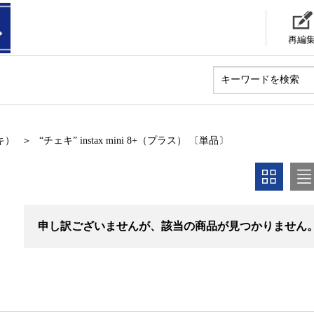
再編
キ）
“チェキ” instax mini 8+（プラス） 〔単品〕
申し訳ございませんが、該当の商品が見つかりません